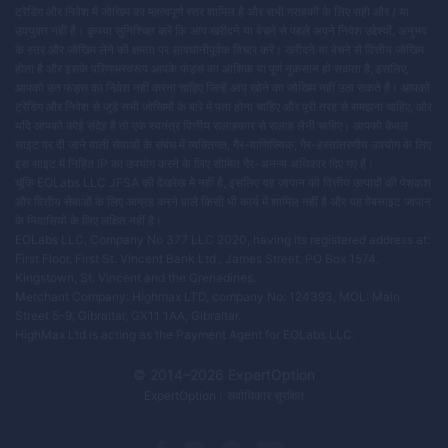
ट्रेडिंग और निवेश में जोखिम का महत्वपूर्ण स्तर शामिल है और सभी ग्राहकों के लिए सही और / या
उपयुक्त नहीं है। कृपया सुनिश्चित करें कि आप खरीदने या बेचने से पहले अपने निवेश उद्देश्यों, अनुभव
के स्तर और जोखिम लेने की क्षमता पर सावधानीपूर्वक विचार करें। खरीदने या बेचने से वित्तीय जोखिम
होता है और इसके परिणामस्वरूप आपके फंड्स का आंशिक या पूर्ण नुकसान हो सकता है, इसलिए,
आपको उन फंड्स का निवेश नहीं करना चाहिए जिन्हें आप खोने का जोखिम नहीं उठा सकते हैं। आपको
ट्रेडिंग और निवेश से जुड़े सभी जोखिमों के बारे में पता होना चाहिए और पूरी तरह से समझना चाहिए, और
यदि आपको कोई संदेह है तो एक स्वतंत्र वित्तीय सलाहकार से सलाह लेनी चाहिए। आपको केवल
साइट पर दी जाने वाली सेवाओं के संबंध में व्यक्तिगत, गैर-वाणिज्यिक, गैर-हस्तांतरणीय उपयोग के लिए
इस साइट में निहित IP का उपयोग करने के लिए सीमित गैर-अनन्य अधिकार दिए गए हैं।
चूंकि EOLabs LLC JFSA की देखरेख में नहीं है, इसलिए यह जापान को वित्तीय उत्पादों की पेशकश
और वित्तीय सेवाओं के लिए आग्रह करने वाले किसी भी कार्य में शामिल नहीं है और यह वेबसाइट जापान
के निवासियों के लिए लक्षित नहीं है।
EOLabs LLC, Company No 377 LLC 2020, having its registered address at:
First Floor, First St. Vincent Bank Ltd., James Street, PO Box 1574,
Kingstown, St. Vincent and the Grenadines.
Merchant Company: Highmax LTD, company No: 124393, MOL: Main
Street 5-9, Gibraltar, GX11 1AA, Gibraltar.
HighMax Ltd is acting as the Payment Agent for EOLabs LLC.
© 2014–
2026
ExpertOption
ExpertOption
। सर्वाधिकार सुरक्षित