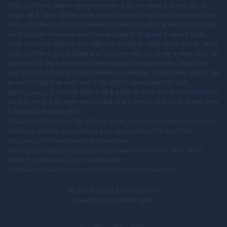
ट्रेडिंग और निवेश में जोखिम का महत्वपूर्ण स्तर शामिल है और सभी ग्राहकों के लिए सही और / या
उपयुक्त नहीं है। कृपया सुनिश्चित करें कि आप खरीदने या बेचने से पहले अपने निवेश उद्देश्यों, अनुभव
के स्तर और जोखिम लेने की क्षमता पर सावधानीपूर्वक विचार करें। खरीदने या बेचने से वित्तीय जोखिम
होता है और इसके परिणामस्वरूप आपके फंड्स का आंशिक या पूर्ण नुकसान हो सकता है, इसलिए,
आपको उन फंड्स का निवेश नहीं करना चाहिए जिन्हें आप खोने का जोखिम नहीं उठा सकते हैं। आपको
ट्रेडिंग और निवेश से जुड़े सभी जोखिमों के बारे में पता होना चाहिए और पूरी तरह से समझना चाहिए, और
यदि आपको कोई संदेह है तो एक स्वतंत्र वित्तीय सलाहकार से सलाह लेनी चाहिए। आपको केवल
साइट पर दी जाने वाली सेवाओं के संबंध में व्यक्तिगत, गैर-वाणिज्यिक, गैर-हस्तांतरणीय उपयोग के लिए
इस साइट में निहित IP का उपयोग करने के लिए सीमित गैर-अनन्य अधिकार दिए गए हैं।
चूंकि EOLabs LLC JFSA की देखरेख में नहीं है, इसलिए यह जापान को वित्तीय उत्पादों की पेशकश
और वित्तीय सेवाओं के लिए आग्रह करने वाले किसी भी कार्य में शामिल नहीं है और यह वेबसाइट जापान
के निवासियों के लिए लक्षित नहीं है।
EOLabs LLC, Company No 377 LLC 2020, having its registered address at:
First Floor, First St. Vincent Bank Ltd., James Street, PO Box 1574,
Kingstown, St. Vincent and the Grenadines.
Merchant Company: Highmax LTD, company No: 124393, MOL: Main
Street 5-9, Gibraltar, GX11 1AA, Gibraltar.
HighMax Ltd is acting as the Payment Agent for EOLabs LLC.
© 2014–
2026
ExpertOption
ExpertOption
। सर्वाधिकार सुरक्षित