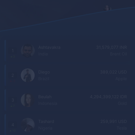
Ashtavakra
31,579,077 INR
1
India
Brent Oil
3
Diego
389,022 USD
2
Brazil
Apple
-1
Beulah
4,294,399,122 IDR
3
Indonesia
Gold
7
Tashard
259,991 USD
4
Nigeria
Tesla
10