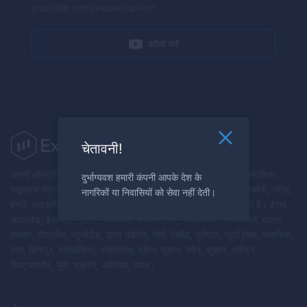
youtube.com/expertoption
फॉलो करें
चेतावनी!
कंपनी ऑस्ट्रेलिया, ऑस्ट्रिया, बेलारूस, बेल्जियम, बुल्गारिया, कनाडा, क्रोएशिया,
दुर्भाग्यवश हमारी कंपनी आपके देश के
साइप्रस गणराज्य, चेक गणराज्य, डेनमार्क, एस्टोनिया, फिनलैंड, फ्रांस, जर्मनी, ग्रीस,
नागरिकों या निवासियों को सेवा नहीं देती।
हंगरी, आइसलैंड के नागरिकों और/या निवासियों को सेवाएं प्रदान नहीं करती है। ईरान,
आयरलैंड, इज़राइल, इटली, लातविया, लिकटेंस्टीन, लिथुआनिया, लक्ज़मबर्ग, माल्टा,
म्यांमार, नीदरलैंड, न्यूजीलैंड, उत्तर कोरिया, नॉर्वे, पोलैंड, पुर्तगाल, प्यूर्टो रिको, रोमानिया,
रूस, सिंगापुर, स्लोवाकिया, स्लोवेनिया, दक्षिण सूडान, स्पेन, सूडान, स्वीडन,
स्विट्जरलैंड, यूके, यूक्रेन, अमेरिका, यमन।