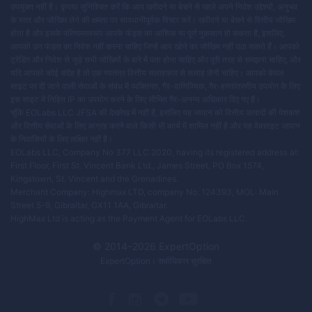
उपयुक्त नहीं है। कृपया सुनिश्चित करें कि आप खरीदने या बेचने से पहले अपने निवेश उद्देश्यों, अनुभव
के स्तर और जोखिम लेने की क्षमता पर सावधानीपूर्वक विचार करें। खरीदने या बेचने से वित्तीय जोखिम
होता है और इसके परिणामस्वरूप आपके फंड्स का आंशिक या पूर्ण नुकसान हो सकता है, इसलिए,
आपको उन फंड्स का निवेश नहीं करना चाहिए जिन्हें आप खोने का जोखिम नहीं उठा सकते हैं। आपको
ट्रेडिंग और निवेश से जुड़े सभी जोखिमों के बारे में पता होना चाहिए और पूरी तरह से समझना चाहिए, और
यदि आपको कोई संदेह है तो एक स्वतंत्र वित्तीय सलाहकार से सलाह लेनी चाहिए। आपको केवल
साइट पर दी जाने वाली सेवाओं के संबंध में व्यक्तिगत, गैर-वाणिज्यिक, गैर-हस्तांतरणीय उपयोग के लिए
इस साइट में निहित IP का उपयोग करने के लिए सीमित गैर-अनन्य अधिकार दिए गए हैं।
चूंकि EOLabs LLC JFSA की देखरेख में नहीं है, इसलिए यह जापान को वित्तीय उत्पादों की पेशकश
और वित्तीय सेवाओं के लिए आग्रह करने वाले किसी भी कार्य में शामिल नहीं है और यह वेबसाइट जापान
के निवासियों के लिए लक्षित नहीं है।
EOLabs LLC, Company No 377 LLC 2020, having its registered address at:
First Floor, First St. Vincent Bank Ltd., James Street, PO Box 1574,
Kingstown, St. Vincent and the Grenadines.
Merchant Company: Highmax LTD, company No: 124393, MOL: Main
Street 5-9, Gibraltar, GX11 1AA, Gibraltar.
HighMax Ltd is acting as the Payment Agent for EOLabs LLC.
© 2014–
2026
ExpertOption
ExpertOption
। सर्वाधिकार सुरक्षित